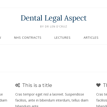
Dental Legal Aspect
BY DR LEN D'CRUZ
W
NHS CONTRACTS
LECTURES
ARTICLES
This is a title
Th
se
Cras tempor eget nisl a laoreet. Suspendisse
Cras t
 diam
facilisis, ante in bibendum interdum, tellus diam
facilis
bibendum ante.
bibend