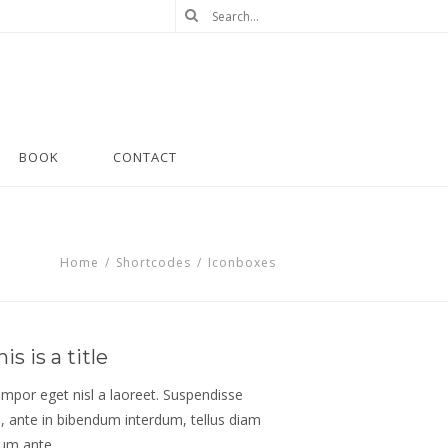
BOOK
CONTACT
Home
/
Shortcodes
/
Iconboxes
is is a title
empor eget nisl a laoreet. Suspendisse
is, ante in bibendum interdum, tellus diam
um ante.